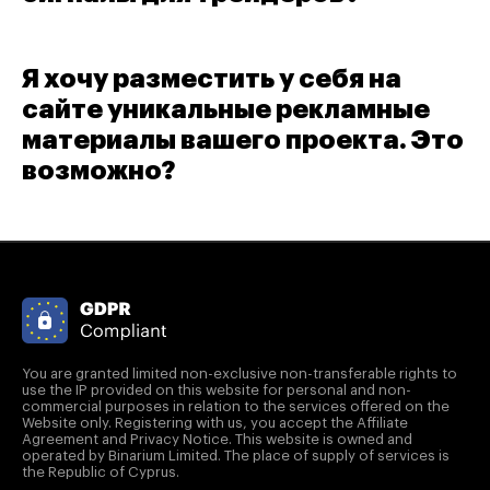
Я хочу разместить у себя на
сайте уникальные рекламные
материалы вашего проекта. Это
возможно?
You are granted limited non-exclusive non-transferable rights to
use the IP provided on this website for personal and non-
commercial purposes in relation to the services offered on the
Website only. Registering with us, you accept the Affiliate
Agreement and Privacy Notice. This website is owned and
operated by Binarium Limited. The place of supply of services is
the Republic of Cyprus.